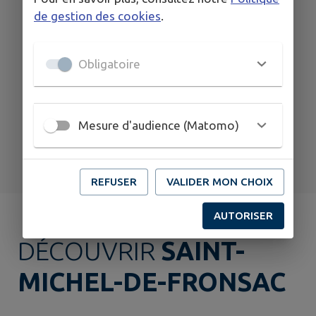
AOÛT
de gestion des cookies
.
SAINT-SEURIN-DE-BOURG
Activ'été | Ateliers créatifs avec
Obligatoire
Les Ateliers de Marion
Mesure d'audience (Matomo)
TOUS LES ÉVÉNEMENTS
REFUSER
VALIDER MON CHOIX
AUTORISER
DÉCOUVRIR
SAINT-
MICHEL-DE-FRONSAC