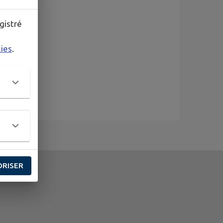
ammé.
gistré
kies
.
ORISER