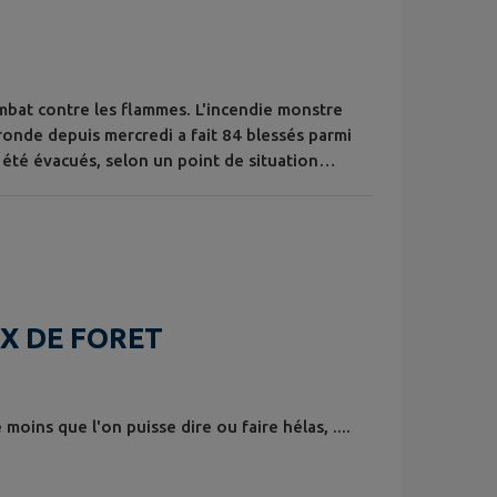
mbat contre les flammes. L'incendie monstre
ronde depuis mercredi a fait 84 blessés parmi
 été évacués, selon un point de situation
La situation est restée "globalement stable
lundi, a annoncé la préfecture lundi 27
UX DE FORET
ins que l'on puisse dire ou faire hélas, ....