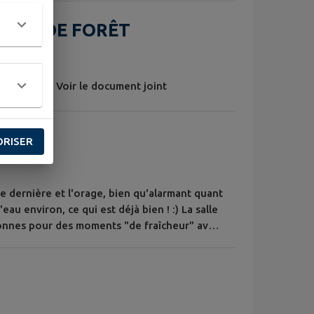
FEUX DE FORÊT
NCE ROUGE Voir le document joint
ORISER
ne dernière et l'orage, bien qu'alarmant quant
eau environ, ce qui est déjà bien ! :) La salle
sonnes pour des moments "de fraîcheur" avec
mpte tenu de la météo à venir, l'expérience
vec des températures moins élevées Patrick