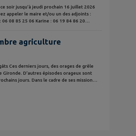
ce soir jusqu'à jeudi prochain 16 juillet 2026
z appeler le maire et/ou un des adjoints :
: 06 08 85 25 06 Karine : 06 19 84 86 20
s souhaitons bon week-end à toutes et tous
bre agriculture
gâts Ces derniers jours, des orages de grêle
de Gironde. D'autres épisodes orageux sont
rochains jours. Dans le cadre de ses missions,
la disposition des agriculteurs et des
gâts et d'évaluer les besoins