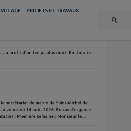
ACTUALITÉS
 VILLAGE
PROJETS ET TRAVAUX
r au profit d'un temps plus doux. En théorie
e secrétariat de mairie de Saint-Michel de
 au vendredi 14 août 2026. En cas d'urgence
ntacter : Première semaine : Monsieur le
te : 06 19 84 86 20 Deuxième semaine : 1er
int : 06 07 76 77 42 Nous vous remercions de