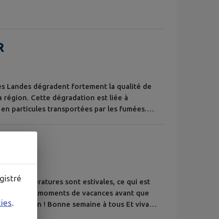
R
es Landes dégradent fortement la qualité de
la région. Cette dégradation est liée à
en particules transportées par les fumées.
ecommandations des autorités. Vous trouverez
a fin de ce triste épisode, soyez vigilants
gistré
, les températures sont estivales, ce qui est
, de ces bons moments de vacances avant que
kies
.
medi prochain ! Bonne semaine à tous Et viva