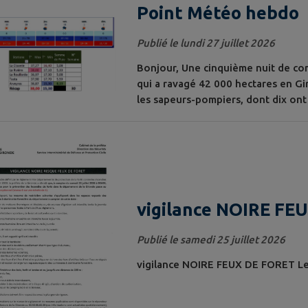
Point Météo hebdo
votre...
Publié le lundi 27 juillet 2026
Bonjour, Une cinquième nuit de co
qui a ravagé 42 000 hectares en Gi
les sapeurs-pompiers, dont dix ont
publié dimanche par la préfecture. 
au cours de la nuit" de dimanche à 
juillet,...
vigilance NOIRE FE
Publié le samedi 25 juillet 2026
vigilance NOIRE FEUX DE FORET Le mo