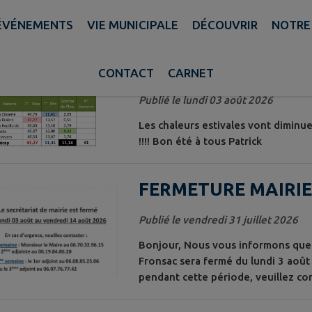
ÉVÉNEMENTS
VIE MUNICIPALE
DÉCOUVRIR
NOTRE
alités trouvées. Filtre sélectionné : TOUT.
Météo Hebdo
CONTACT
CARNET
Publié le lundi 03 août 2026
Les chaleurs estivales vont diminue
!!!! Bon été à tous Patrick
FERMETURE MAIRIE
Publié le vendredi 31 juillet 2026
Bonjour, Nous vous informons que l
Fronsac sera fermé du lundi 3 août
pendant cette période, veuillez co
Maire : 06 70 32 96 15 2ème adjoin
adjoint : 06 08 85 25 06 3ème adjo