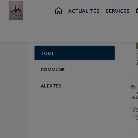
Contenu
Menu
Recherche
Pied de page
ACTUALITÉS
SERVICES
10 actu
Voir les archives
TOUT
COMMUNE
ALERTES