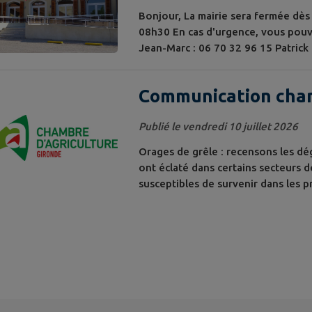
Bonjour, La mairie sera fermée dès 
08h30 En cas d'urgence, vous pouve
Jean-Marc : 06 70 32 96 15 Patrick 
Baudoin : 06 07 76 77 42 Nous vou
Patrick de COURNUAUD 1° adjoint
Communication cham
Publié le vendredi 10 juillet 2026
Orages de grêle : recensons les dé
ont éclaté dans certains secteurs 
susceptibles de survenir dans les p
la Chambre d'Agriculture se tient à 
viticulteurs afin de recenser les dé
d'accompagnement...