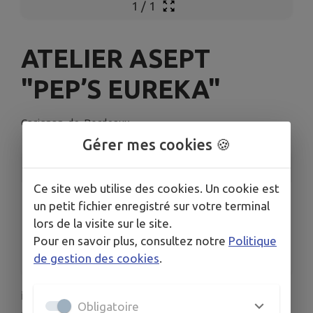
1
/
1
ATELIER ASEPT
"PEP’S EUREKA"
Carignan-de-Bordeaux
Gérer mes cookies 🍪
INFORMATIONS PRATIQUES
Ce site web utilise des cookies. Un cookie est
LIEU
un petit fichier enregistré sur votre terminal
L'Odyssée
lors de la visite sur le site.
DATES
Pour en savoir plus, consultez notre
Politique
Du mer. 22 avr. au mer. 1 juil.
de gestion des cookies
.
ℹ️ L'ASEPT Gironde en collaboration avec la
Obligatoire
commune de Carignan de Bordeaux vont