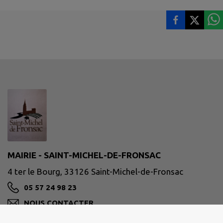
MAIRIE - SAINT-MICHEL-DE-FRONSAC
4 ter le Bourg, 33126 Saint-Michel-de-Fronsac
05 57 24 98 23
NOUS CONTACTER
M'Y RENDRE