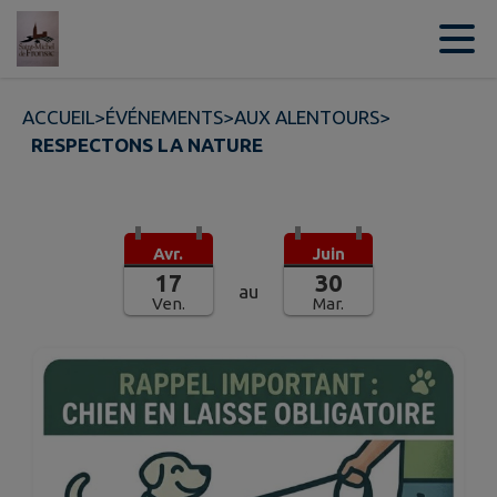
Contenu
Menu
Recherche
Pied de page
ACCUEIL
>
ÉVÉNEMENTS
>
AUX ALENTOURS
>
RESPECTONS LA NATURE
Avr.
Juin
17
30
au
Ven.
Mar.