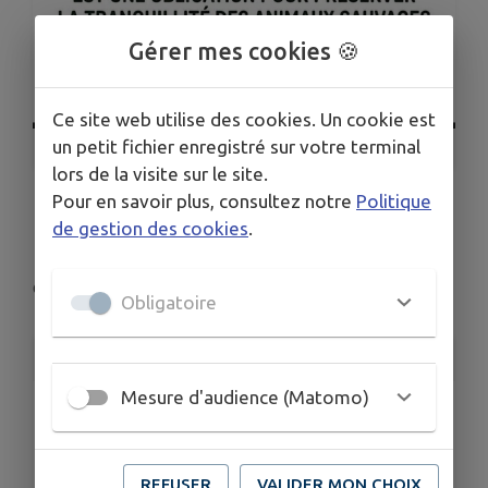
Gérer mes cookies 🍪
Ce site web utilise des cookies. Un cookie est
un petit fichier enregistré sur votre terminal
1
/
1
lors de la visite sur le site.
Pour en savoir plus, consultez notre
Politique
Respectons la nature
de gestion des cookies
.
Cursan
Obligatoire
INFORMATIONS PRATIQUES
Mesure d'audience (Matomo)
LIEU
Cursan
DATES
REFUSER
VALIDER MON CHOIX