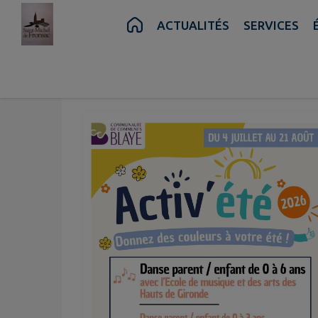
Contenu
Menu
Recherche
Pied de page
ACTUALITÉS
SERVICES
Juil.
16
Jeu.