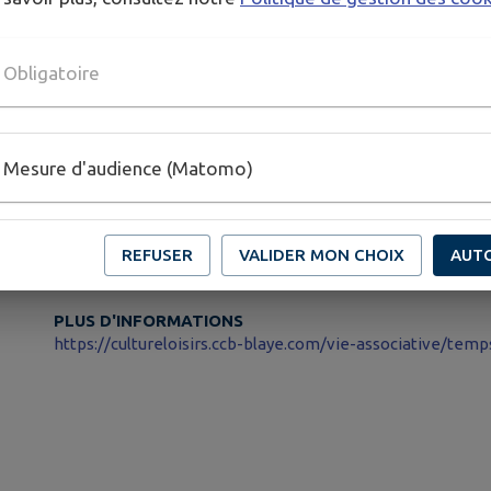
📅 Jeudi 16 juillet
🕙 De 10h à 10h45 et de 11h à 11h45
Obligatoire
📍 Salle de danse de Saint-Christoly-de-Blaye
👧 Danse parent / enfant de 3 à 6 ans
✅ Inscriptions au 06 35 30 75 64
Mesure d'audience (Matomo)
Publié par Communauté de Communes de Blaye
REFUSER
VALIDER MON CHOIX
AUT
PLUS D'INFORMATIONS
https://cultureloisirs.ccb-blaye.com/vie-associative/temp