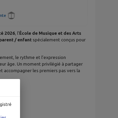
nte
té 2026
, l’
École de Musique et des Arts
parent / enfant
spécialement conçus pour
vement, le rythme et l’expression
leur âge. Un moment privilégié à partager
 et accompagner les premiers pas vers la
gistré
kies
.