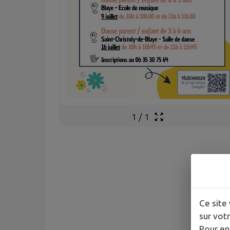
1
/
1
Ce site 
sur votr
Pour en