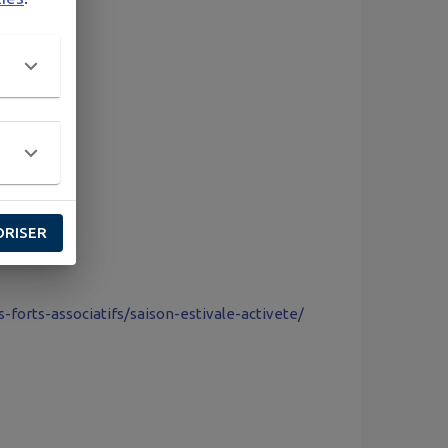
ORISER
s-forts-associatifs/saison-estivale-activete/