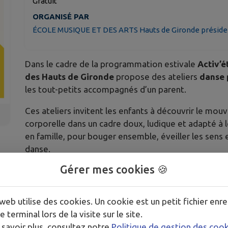
Gratuit
ORGANISÉ PAR
ÉCOLE MUSIQUE ET DES ARTS Hauts de Gironde préside
Dans le cadre de la programmation estivale
Activ’é
des Hauts de Gironde
propose des ateliers
danse 
les tout-petits accompagnés d’un parent.
Ces ateliers invitent les enfants à découvrir le mou
corporelle dans un cadre doux, ludique et adapté à 
en famille, pour bouger ensemble, éveiller les sens
danse.
Gérer mes cookies 🍪
Infos pratiques
📅 Jeudi 9 juillet
🕙 De 10h à 10h30 et de 11h à 11h30
web utilise des cookies. Un cookie est un petit fichier enre
📍 École de musique de Blaye
e terminal lors de la visite sur le site.
👶 Danse parent / enfant de 0 à 3 ans
 savoir plus, consultez notre
Politique de gestion des coo