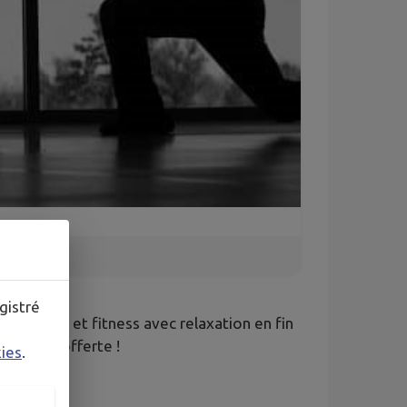
gistré
é. Dance et fitness avec relaxation en fin
ssai est offerte !
kies
.