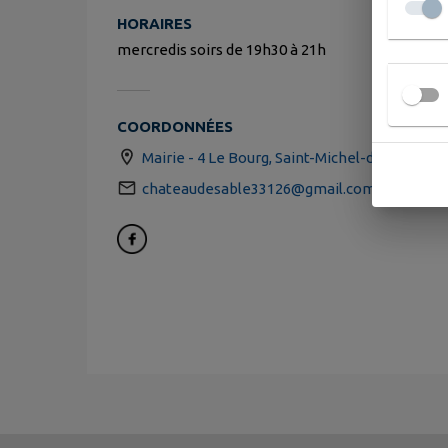
HORAIRES
mercredis soirs de 19h30 à 21h
COORDONNÉES
Mairie - 4 Le Bourg, Saint-Michel-de-Fronsac
chateaudesable33126@gmail.com