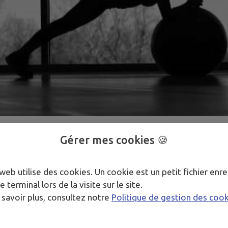
Gérer mes cookies 🍪
1
/
1
web utilise des cookies. Un cookie est un petit fichier enre
oirs de 19h30 à 21h pour 1h1/2 d’un programme sportif vari
e terminal lors de la visite sur le site.
il musculaire en profondeur. Venez tester ! Une séance d’e
 savoir plus, consultez notre
Politique de gestion des coo