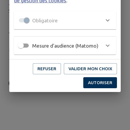
de gestion des cookies
.
est de 10 €. Pour les enfants le tarif pour une séance de
yoga est de 6 €.
Obligatoire
COORDONNÉES
7 Naudin Saint Michel de Fronsac
Mesure d'audience (Matomo)
butterflyoga@yahoo.fr
www.butterflyoga.fr/
06 46 35 11 95
REFUSER
VALIDER MON CHOIX
AUTORISER