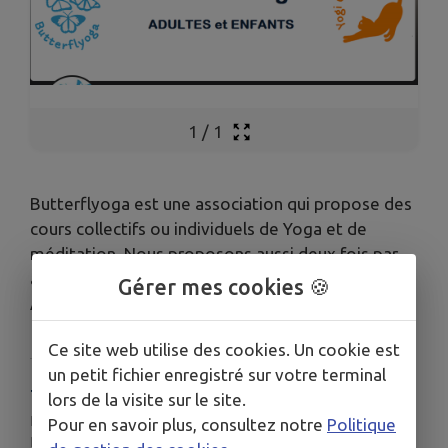
1
/
1
Butterflyoga est une association qui propose des
cours collectifs ou individuels de Yoga et de
méditation. Nous proposons aussi deux fois par
an un week-end de yoga.
Gérer mes cookies 🍪
Animé par Cécile Saugeon.
Ce site web utilise des cookies. Un cookie est
un petit fichier enregistré sur votre terminal
TARIFS
lors de la visite sur le site.
La première séance d’essai est gratuite.
Pour en savoir plus, consultez notre
Politique
Ensuite, pour les adultes, le tarif d’une séance de yoga