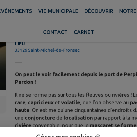
ÉVÉNEMENTS
VIE MUNICIPALE
DÉCOUVRIR
NOTRE
Le Mascaret
CONTACT
CARNET
LIEU
33126 Saint-Michel-de-Fronsac
On peut le voir facilement depuis le port de Perp
Pardon !
Il ne se forme pas sur tous les fleuves ou rivières ! 
rare
,
capricieux
et
volatile
, que l'on observe au
pa
haute
. On estime qu'une cinquantaines d'endroits 
une
conjoncture
de
localisation
par rapport à la m
rivière
convenable, pour que le
mascaret se forme