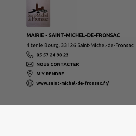
MAIRIE - SAINT-MICHEL-DE-FRONSAC
4 ter le Bourg, 33126 Saint-Michel-de-Fronsac
05 57 24 98 23
NOUS CONTACTER
M'Y RENDRE
www.saint-michel-de-fronsac.fr/
mairie.stmicheldefronsac@orange.fr
Site réalisé par
IntraMuros SAS
|
Mentions légales
|
CGU