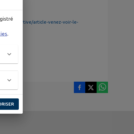
gistré
vies/sportive/article-venez-voir-le-
kies
.
ORISER