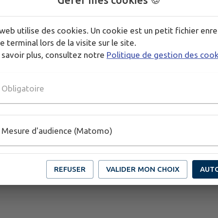
Gérer mes cookies 🍪
PLUS D'INFORMATIONS
web utilise des cookies. Un cookie est un petit fichier enre
https://www.guide-bordeaux-gironde.com/fr/selon-mes-en
e terminal lors de la visite sur le site.
mascaret-vague-geante-sur-la-riviere--25.html
 savoir plus, consultez notre
Politique de gestion des coo
Obligatoire
Mesure d'audience (Matomo)
REFUSER
VALIDER MON CHOIX
AUT