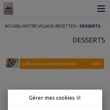
Contenu
Menu
Recherche
Pied de page
ACCUEIL
>
NOTRE VILLAGE
>
RECETTES
>
DESSERTS
DESSERTS
Gâteau aux noix et pommes Aline
Gérer mes cookies 🍪