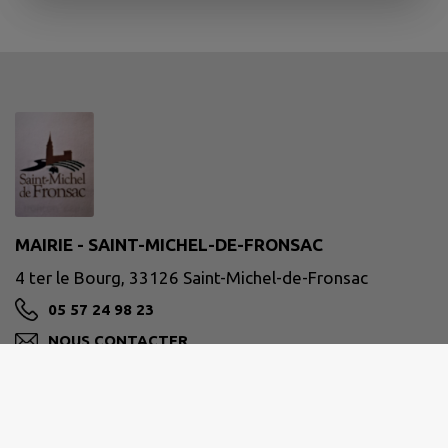
MAIRIE - SAINT-MICHEL-DE-FRONSAC
4 ter le Bourg, 33126 Saint-Michel-de-Fronsac
05 57 24 98 23
NOUS CONTACTER
M'Y RENDRE
www.saint-michel-de-fronsac.fr/