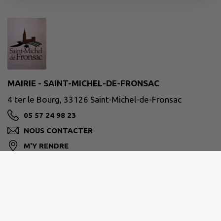
MAIRIE - SAINT-MICHEL-DE-FRONSAC
4 ter le Bourg, 33126 Saint-Michel-de-Fronsac
05 57 24 98 23
NOUS CONTACTER
M'Y RENDRE
www.saint-michel-de-fronsac.fr/
mairie.stmicheldefronsac@orange.fr