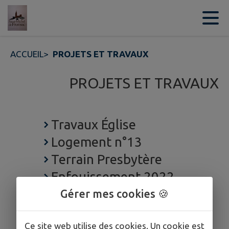
Contenu
Menu
Recherche
Pied de page
ACCUEIL
>
PROJETS ET TRAVAUX
PROJETS ET TRAVAUX
Travaux Église
Logement n°13
Terrain Presbytère
Enfouissement 2022
Gérer mes cookies 🍪
Ce site web utilise des cookies. Un cookie est