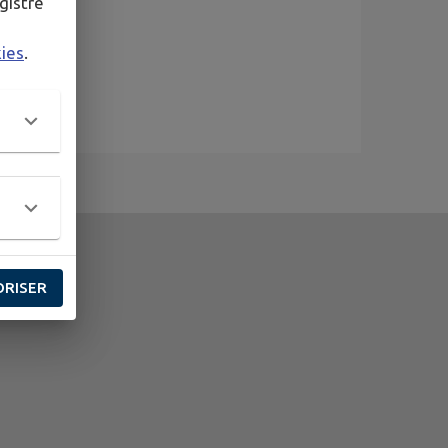
gistré
kies
.
ORISER