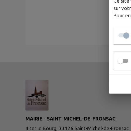
Ce site 
sur votr
Pour en
MAIRIE - SAINT-MICHEL-DE-FRONSAC
4 ter le Bourg, 33126 Saint-Michel-de-Fronsac